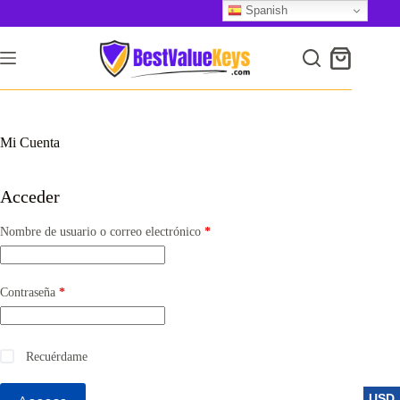
Saltar
Spanish
al
contenido
Mi Cuenta
Acceder
Obligatorio
Nombre de usuario o correo electrónico
*
Obligatorio
Contraseña
*
Recuérdame
USD