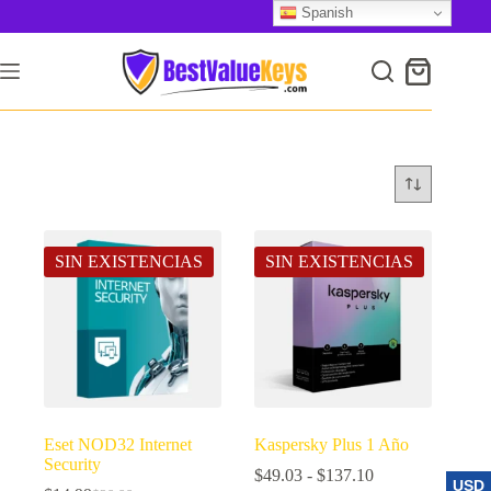
Saltar
Spanish
al
contenido
SIN EXISTENCIAS
SIN EXISTENCIAS
Eset NOD32 Internet
Kaspersky Plus 1 Año
Security
Rango
$
49.03
-
$
137.10
USD