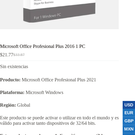
Microsoft Office Profesional Plus 2016 1 PC
$
21.77
$
33.87
El
El
precio
precio
Sin existencias
original
actual
era:
es:
$33.87.
$21.77.
Producto:
Microsoft Office Profesional Plus 2021
Plataforma:
Microsoft Windows
USD
Región:
Global
EUR
Este producto se puede activar o utilizar en todo el mundo y es
GBP
válido para activar tanto dispositivos de 32/64 bits.
MXN