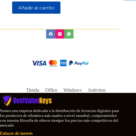
precio
precio
Añadir al carrito
original
actual
era:
es:
$5.00.
$0.04.
Tienda
Office
Windows
Antivirus
Somos una empresa dedicada a la distribución de licencias digitales para
los productos de ofimática más usados a nivel mundial, comprometidos
con nuestra filosofía de ofrecer siempre los precios más competitivos del
mercado
Enlaces de interés